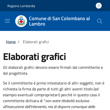
Salta al contenuto principale
Skip to footer content
Regione Lombardia
Comune di San Colombano al
Lambro
Briciole di pane
Home
/
Elaborati grafici
Elaborati grafici
Gli elaborati grafici devono essere firmati dal committente e
dal progettista.
Se il committente è primo intestatario di altri soggetti, non è
richiesta la firma da parte di tutti gli altri aventi titolo (ad
esempio eventuali comproprietari) perchè in questo caso il
committente dichiara di "
non avere titolarità esclusiva
all'esecuzione dell'intervento, ma di disporre comunque della