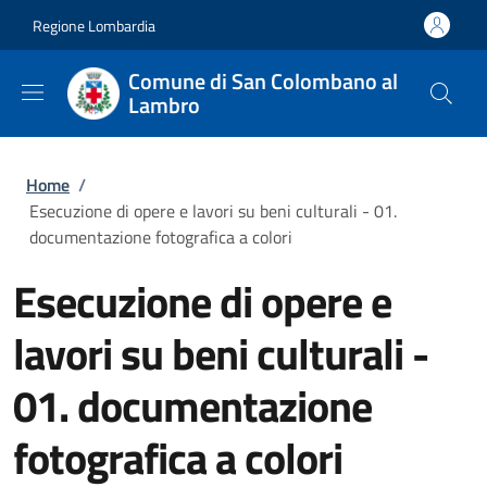
Salta al contenuto principale
Skip to footer content
Regione Lombardia
Comune di San Colombano al
Lambro
Briciole di pane
Home
/
Esecuzione di opere e lavori su beni culturali - 01.
documentazione fotografica a colori
Esecuzione di opere e
lavori su beni culturali -
01. documentazione
fotografica a colori