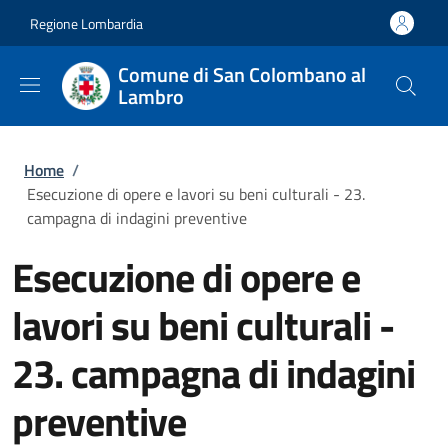
Salta al contenuto principale
Skip to footer content
Regione Lombardia
Comune di San Colombano al
Lambro
Briciole di pane
Home
/
Esecuzione di opere e lavori su beni culturali - 23.
campagna di indagini preventive
Esecuzione di opere e
lavori su beni culturali -
23. campagna di indagini
preventive