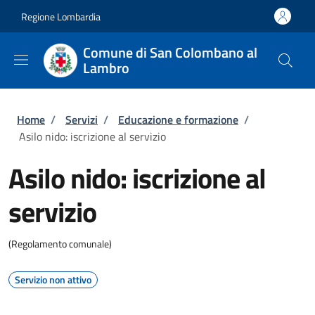
Salta al contenuto principale
Skip to footer content
Regione Lombardia
Comune di San Colombano al
Lambro
Briciole di pane
Home
/
Servizi
/
Educazione e formazione
/
Asilo nido: iscrizione al servizio
Asilo nido: iscrizione al
servizio
(Regolamento comunale)
Servizio non attivo