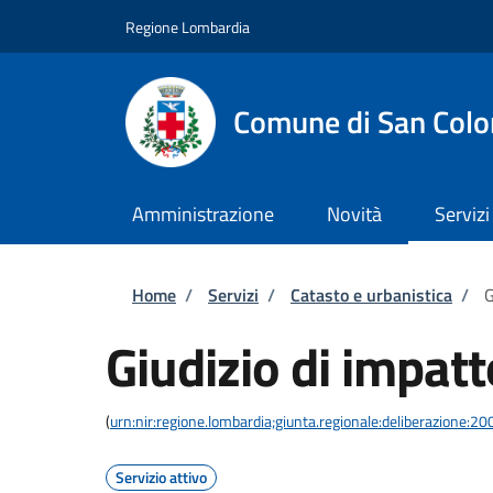
Salta al contenuto principale
Skip to footer content
Regione Lombardia
Comune di San Col
Amministrazione
Novità
Servizi
Briciole di pane
Home
/
Servizi
/
Catasto e urbanistica
/
G
Giudizio di impatt
(
urn:nir:regione.lombardia;giunta.regionale:deliberazione
Servizio attivo