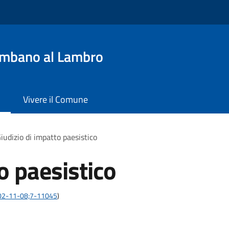
ombano al Lambro
Vivere il Comune
iudizio di impatto paesistico
o paesistico
:2002-11-08;7-11045
)