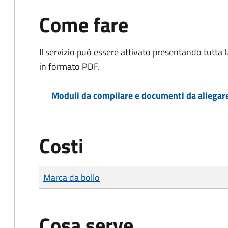
Come fare
Il servizio può essere attivato presentando tutta
in formato PDF.
Moduli da compilare e documenti da allegar
Costi
Tipo di pagamento
Importo
Marca da bollo
Cosa serve