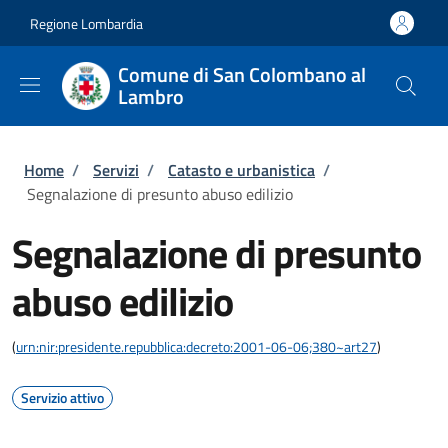
Salta al contenuto principale
Skip to footer content
Regione Lombardia
Comune di San Colombano al
Lambro
Briciole di pane
Home
/
Servizi
/
Catasto e urbanistica
/
Segnalazione di presunto abuso edilizio
Segnalazione di presunto
abuso edilizio
(
urn:nir:presidente.repubblica:decreto:2001-06-06;380~art27
)
Servizio attivo