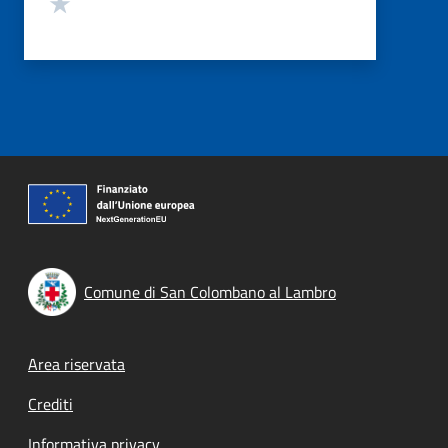
Valuta 1 stelle su 5
Comune di San Colombano al Lambro
Footer menu
Area riservata
Crediti
Informativa privacy