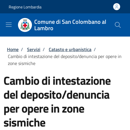
Salta al contenuto principale
Skip to footer content
Regione Lombardia
Comune di San Colombano al
Lambro
Briciole di pane
Home
/
Servizi
/
Catasto e urbanistica
/
Cambio di intestazione del deposito/denuncia per opere in
zone sismiche
Cambio di intestazione
del deposito/denuncia
per opere in zone
sismiche